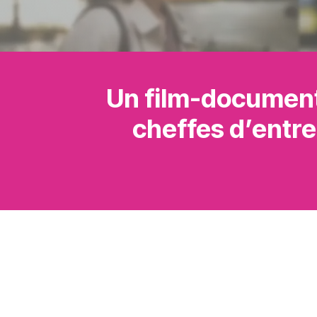
Un film-document
cheffes d’entre