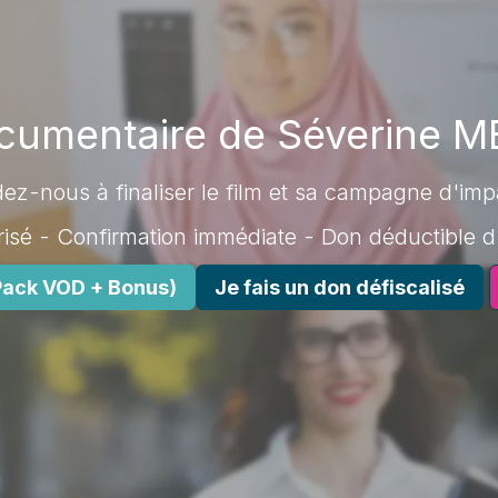
ocumentaire de Séverine 
dez-nous à finaliser le film et sa campagne d'imp
isé - Confirmation immédiate - Don déductible d
(Pack VOD + Bonus)
Je fais un don défiscalisé