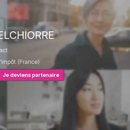
MELCHIORRE
act
'impôt (France)
Je deviens partenaire