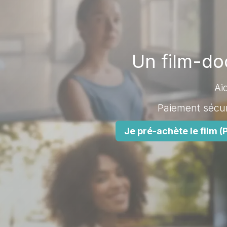
Un film-d
Ai
Paiement sécur
Je pré-achète le film 