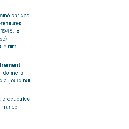
iné par des
preneures
 1945, le
se)
Ce film
utrement
i donne la
d’aujourd’hui.
, productrice
 France.