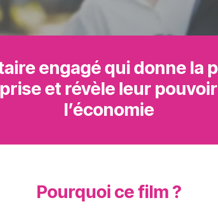
aire engagé qui donne la 
prise et révèle leur pouvoi
l’économie
Pourquoi ce film ?